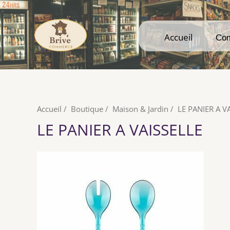
Accueil
Accueil
Co
Co
Accueil
/
Boutique
/
Maison & Jardin
/
LE PANIER A V
LE PANIER A VAISSELLE