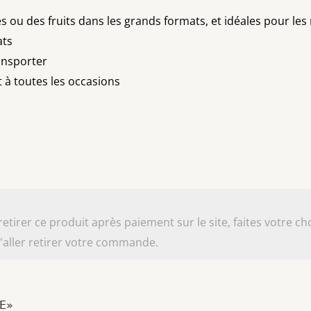
 ou des fruits dans les grands formats, et idéales pour les m
ats
ransporter
t à toutes les occasions
irer ce produit après paiement sur le site, faites votre cho
aller retirer votre commande.
LE»