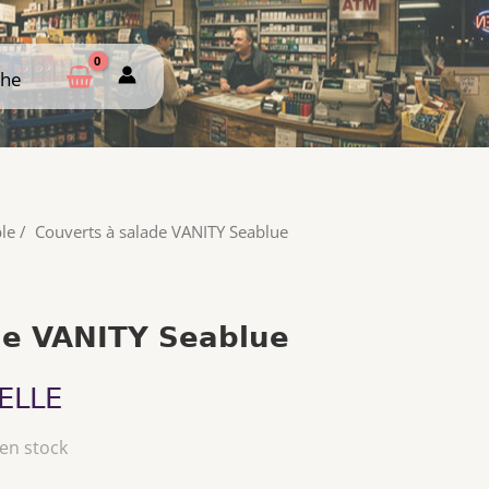
che
che
le
/
Couverts à salade VANITY Seablue
de VANITY Seablue
ELLE
 en stock