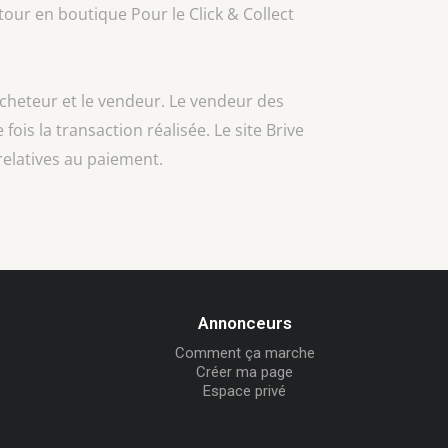
our en boutique Pour le Click & Collect
acheteur et le vendeur. Le vendeur des
 fois la transaction réalisée. Le site Brive
relatives au paiement.
Annonceurs
Comment ça marche
Créer ma page
Espace privé