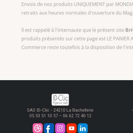
Envois de nos produits UNIQUEMENT par MONDIAL REL
retraits aux heures normales d'ouverture du Mag
Il est rappelé à l'internaute que le présent site
Br
produits présentés sur cette page est
LE PANIER 
Commerce reste toutefois à la disposition de l'in
SAS ID-Clic - 24210 La Bachellerie
05 53 51 10 57 – 06 62 72 40 12