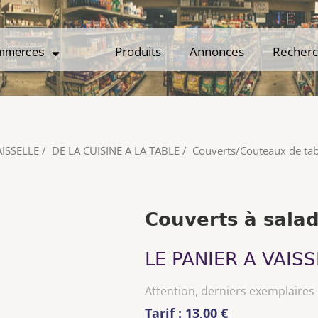
Produits
Produits
Annonces
Annonces
Recher
Recher
mmerces
mmerces
AISSELLE
/
DE LA CUISINE A LA TABLE
/
Couverts/Couteaux de tab
Couverts à sala
LE PANIER A VAISS
Attention, derniers exemplaires
Tarif : 13,00 €