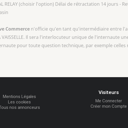
AY (choisir l'option) Délai de rétractation 14 jours - Ret
asin
ive Commerce
n'officie qu'en tant qu'intermédiaire entre l'
A VAISSELLE
. Il sera l'interlocuteur unique de l'internaute une
ternaute pour toute question technique, par exemple celles 
Visiteurs
Mentions Légales
Me Connecter
Les cookies
Créer mon Compte
Tous nos annonceurs