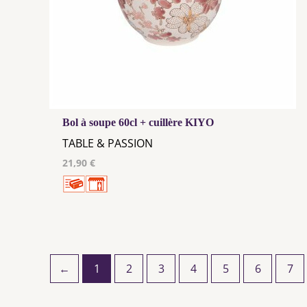
Bol à soupe 60cl + cuillère KIYO
TABLE & PASSION
21,90 €
←
1
2
3
4
5
6
7