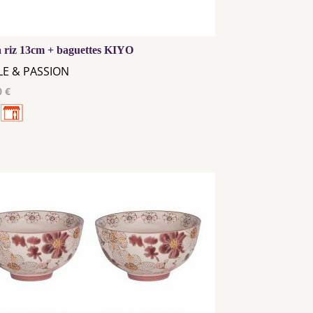
à riz 13cm + baguettes KIYO
LE & PASSION
0 €