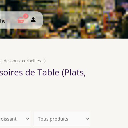
che
che
, dessous, corbeilles...)
oires de Table (Plats,