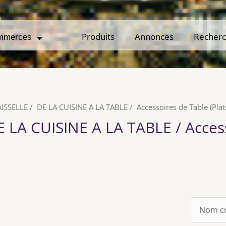
Produits
Produits
Annonces
Annonces
Recher
Recher
mmerces
mmerces
AISSELLE
/
DE LA CUISINE A LA TABLE
/
Accessoires de Table (Plats
E LA CUISINE A LA TABLE / Access