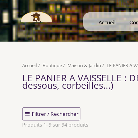
Accueil
Accueil
Co
Co
Accueil
/
Boutique
/
Maison & Jardin
/
LE PANIER A V
LE PANIER A VAISSELLE
: D
dessous, corbeilles...)
Filtrer / Rechercher
Produits 1–9 sur 94 produits