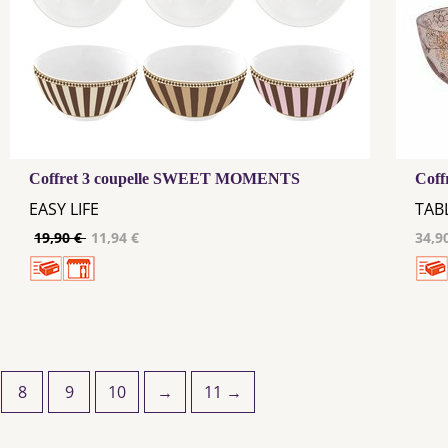
Coffret 3 coupelle SWEET MOMENTS
Coff
EASY LIFE
TAB
19,90 €
11,94 €
34,9
8
9
10
→
11 →