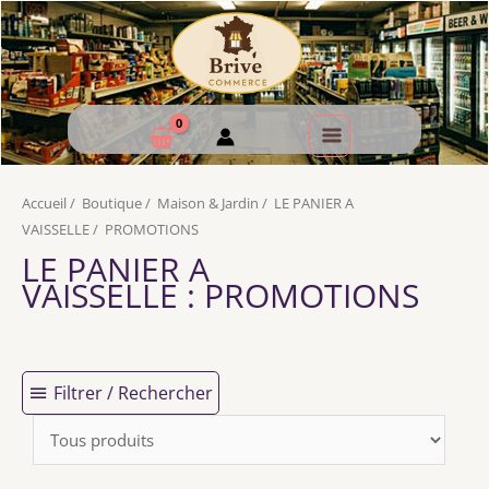
Accueil
/
Boutique
/
Maison & Jardin
/
LE PANIER A
VAISSELLE
/
PROMOTIONS
LE PANIER A
VAISSELLE
: PROMOTIONS
Filtrer / Rechercher