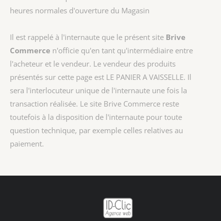
heures normales d'ouverture du Magasin
Il est rappelé à l'internaute que le présent site
Brive
Commerce
n'officie qu'en tant qu'intermédiaire entre
l'acheteur et le vendeur. Le vendeur des produits
présentés sur cette page est
LE PANIER A VAISSELLE
. Il
sera l'interlocuteur unique de l'internaute une fois la
transaction réalisée. Le site Brive Commerce reste
toutefois à la disposition de l'internaute pour toute
question technique, par exemple celles relatives au
paiement.