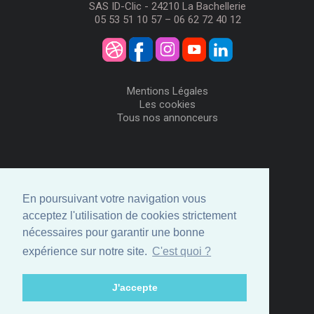
SAS ID-Clic - 24210 La Bachellerie
05 53 51 10 57 – 06 62 72 40 12
Mentions Légales
Les cookies
Tous nos annonceurs
Visiteurs
Me Connecter
En poursuivant votre navigation vous
Créer mon Compte
acceptez l'utilisation de cookies strictement
Annonceurs
nécessaires pour garantir une bonne
Comment ça marche
expérience sur notre site.
C'est quoi ?
Créer ma page
Espace privé
J'accepte
© ID-Clic 2026 -
Propulsé par ID-Clic