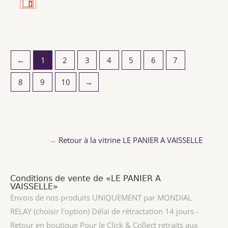
←
1
2
3
4
5
6
7
8
9
10
→
→
Retour à la vitrine LE PANIER A VAISSELLE
Conditions de vente de «LE PANIER A
VAISSELLE»
Envois de nos produits UNIQUEMENT par MONDIAL
RELAY (choisir l'option) Délai de rétractation 14 jours -
Retour en boutique Pour le Click & Collect retraits aux