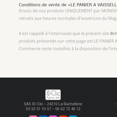
Conditions de vente de «LE PANIER A VAISSEL
Envois de nos produits UNIQUEMENT par MONDIAL REL
retraits aux heures normales d'ouverture du Mag
Il est rappelé à l'internaute que le présent site
Br
produits présentés sur cette page est
LE PANIER 
Commerce reste toutefois à la disposition de l'in
SAS ID-Clic - 24210 La Bachellerie
05 53 51 10 57 – 06 62 72 40 12