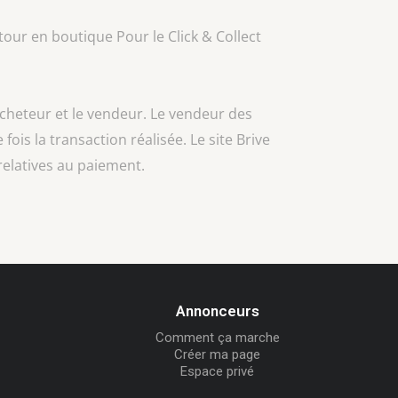
our en boutique Pour le Click & Collect
acheteur et le vendeur. Le vendeur des
 fois la transaction réalisée. Le site Brive
relatives au paiement.
Annonceurs
Comment ça marche
Créer ma page
Espace privé