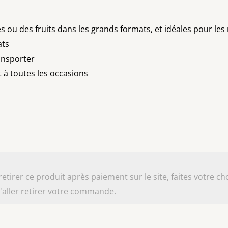
 ou des fruits dans les grands formats, et idéales pour les m
ats
ransporter
t à toutes les occasions
irer ce produit après paiement sur le site, faites votre cho
aller retirer votre commande.