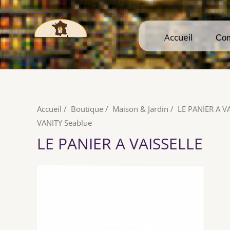
Accueil
Accueil
Co
Co
Accueil
/
Boutique
/
Maison & Jardin
/
LE PANIER A V
VANITY Seablue
LE PANIER A VAISSELLE