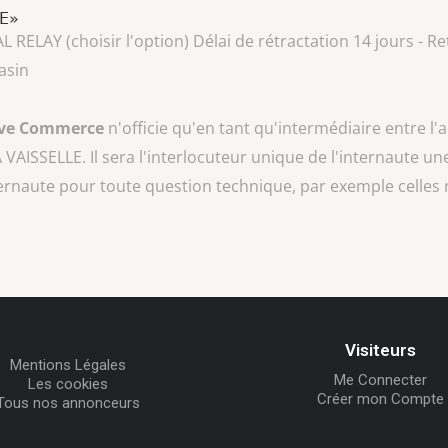
LE»
AY (choisir l'option) Délai de rétractation 14 jours - Ret
asin
ive Commerce
n'officie qu'en tant qu'intermédiaire entre l'
A VAISSELLE
. Il sera l'interlocuteur unique de l'internaute une
ternaute pour toute question technique, par exemple celles 
Visiteurs
Mentions Légales
Me Connecter
Les cookies
Créer mon Compte
Tous nos annonceurs