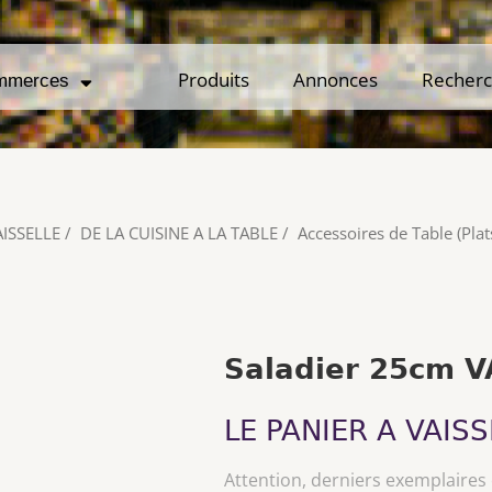
Produits
Produits
Annonces
Annonces
Recher
Recher
mmerces
mmerces
AISSELLE
/
DE LA CUISINE A LA TABLE
/
Accessoires de Table (Plats
Saladier 25cm V
LE PANIER A VAISS
Attention, derniers exemplaires