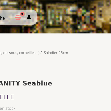
che
che
, dessous, corbeilles...)
/
Saladier 25cm
ANITY Seablue
ELLE
 en stock