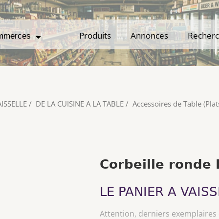
Produits
Produits
Annonces
Annonces
Recher
Recher
mmerces
mmerces
AISSELLE
/
DE LA CUISINE A LA TABLE
/
Accessoires de Table (Plats
Corbeille ronde
LE PANIER A VAISS
Attention, derniers exemplaires