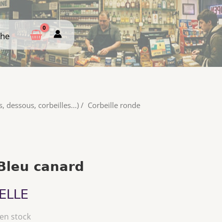
che
che
, dessous, corbeilles...)
/
Corbeille ronde
 Bleu canard
ELLE
 en stock