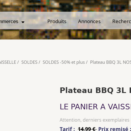
Produits
Produits
Annonces
Annonces
Recher
Recher
mmerces
mmerces
AISSELLE
/
SOLDES
/
SOLDES -50% et plus
/
Plateau BBQ 3L NO
Plateau BBQ 3L
LE PANIER A VAISS
Attention, derniers exemplaires
Tarif :
14,99 €
Prix remisé 