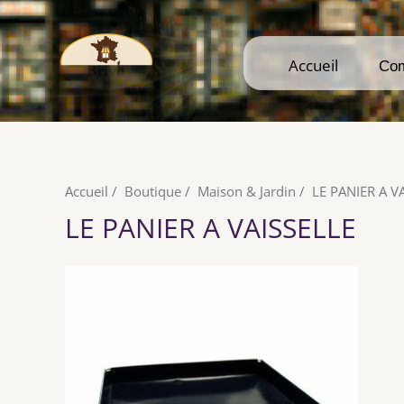
Accueil
Accueil
Co
Co
Accueil
/
Boutique
/
Maison & Jardin
/
LE PANIER A V
LE PANIER A VAISSELLE