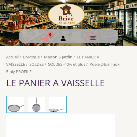
Accueil
/
Boutique
/
Maison & Jardin
/
LE PANIER A
VAISSELLE
/
SOLDES
/
SOLDES -40% et plus
/
Poêle 24cm Inox
5-ply PROFILE
LE PANIER A VAISSELLE