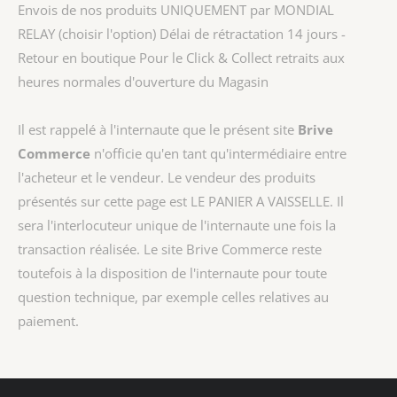
Envois de nos produits UNIQUEMENT par MONDIAL
RELAY (choisir l'option) Délai de rétractation 14 jours -
Retour en boutique Pour le Click & Collect retraits aux
heures normales d'ouverture du Magasin
Il est rappelé à l'internaute que le présent site
Brive
Commerce
n'officie qu'en tant qu'intermédiaire entre
l'acheteur et le vendeur. Le vendeur des produits
présentés sur cette page est
LE PANIER A VAISSELLE
. Il
sera l'interlocuteur unique de l'internaute une fois la
transaction réalisée. Le site Brive Commerce reste
toutefois à la disposition de l'internaute pour toute
question technique, par exemple celles relatives au
paiement.