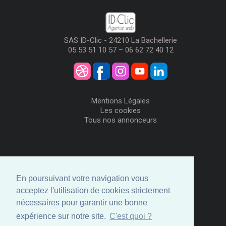
SAS ID-Clic - 24210 La Bachellerie
05 53 51 10 57 – 06 62 72 40 12
Mentions Légales
Les cookies
Tous nos annonceurs
Visiteurs
Me Connecter
En poursuivant votre navigation vous
Créer mon Compte
acceptez l'utilisation de cookies strictement
Annonceurs
nécessaires pour garantir une bonne
Comment ça marche
expérience sur notre site.
C'est quoi ?
Créer ma page