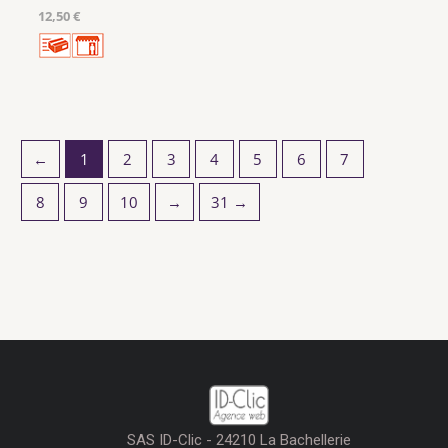
12,50 €
←
1
2
3
4
5
6
7
8
9
10
→
31 →
SAS ID-Clic - 24210 La Bachellerie