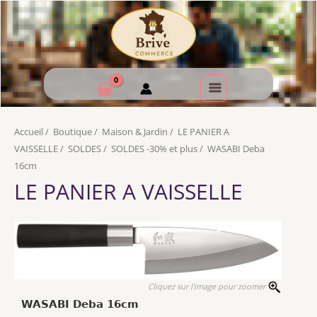
Accueil
/
Boutique
/
Maison & Jardin
/
LE PANIER A
VAISSELLE
/
SOLDES
/
SOLDES -30% et plus
/
WASABI Deba
16cm
LE PANIER A VAISSELLE
Cliquez sur l'image pour zoomer
WASABI Deba 16cm