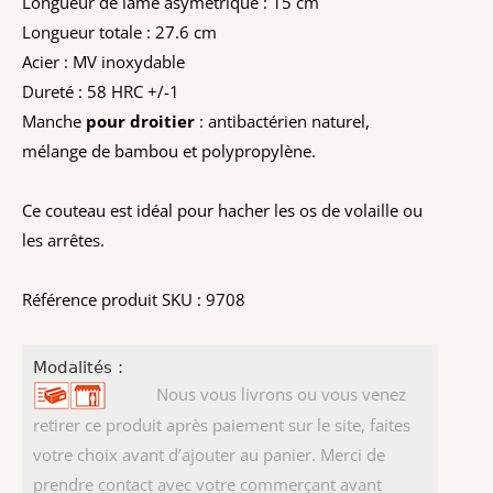
Longueur de lame asymétrique : 15 cm
Longueur totale : 27.6 cm
Acier : MV inoxydable
Dureté : 58 HRC +/-1
Manche
pour droitier
: antibactérien naturel,
mélange de bambou et polypropylène.
Ce couteau est idéal pour hacher les os de volaille ou
les arrêtes.
Référence produit SKU : 9708
Modalités :
Nous vous livrons ou vous venez
retirer ce produit après paiement sur le site, faites
votre choix avant d’ajouter au panier. Merci de
prendre contact avec votre commerçant avant