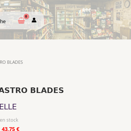
che
che
TRO BLADES
GASTRO BLADES
ELLE
 en stock
:
43,75 €