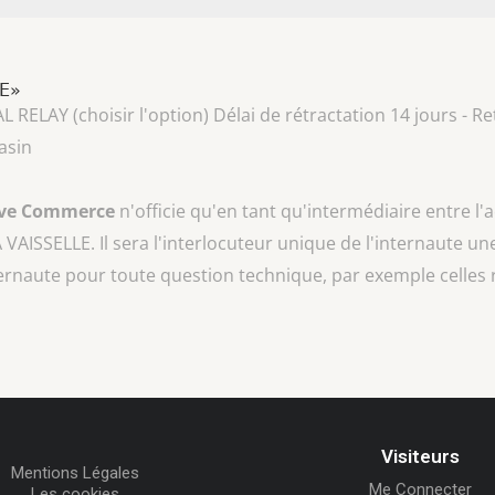
LE»
AY (choisir l'option) Délai de rétractation 14 jours - Ret
asin
ive Commerce
n'officie qu'en tant qu'intermédiaire entre l'
A VAISSELLE
. Il sera l'interlocuteur unique de l'internaute une
ternaute pour toute question technique, par exemple celles 
Visiteurs
Mentions Légales
Me Connecter
Les cookies