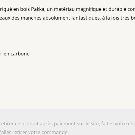
riqué en bois Pakka, un matériau magnifique et durable co
aux des manches absolument fantastiques, à la fois très bea
ur en carbone
irer ce produit après paiement sur le site, faites votre cho
aller retirer votre commande.