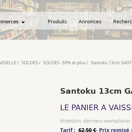
Produits
Produits
Annonces
Annonces
Recher
Recher
mmerces
mmerces
AISSELLE
/
SOLDES
/
SOLDES -30% et plus
/
Santoku 13cm GAS
Santoku 13cm 
LE PANIER A VAISS
Attention, derniers exemplaires
Tarif :
62,50 €
Prix remisé 