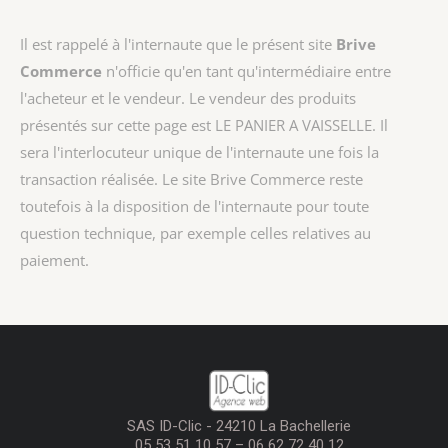
Il est rappelé à l'internaute que le présent site
Brive
Commerce
n'officie qu'en tant qu'intermédiaire entre
l'acheteur et le vendeur. Le vendeur des produits
présentés sur cette page est
LE PANIER A VAISSELLE
. Il
sera l'interlocuteur unique de l'internaute une fois la
transaction réalisée. Le site Brive Commerce reste
toutefois à la disposition de l'internaute pour toute
question technique, par exemple celles relatives au
paiement.
SAS ID-Clic - 24210 La Bachellerie
05 53 51 10 57 – 06 62 72 40 12