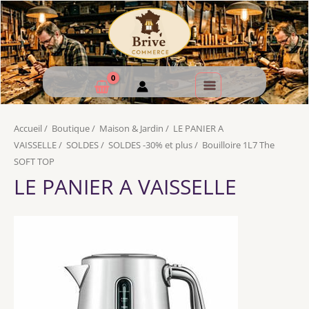
Accueil
/
Boutique
/
Maison & Jardin
/
LE PANIER A
VAISSELLE
/
SOLDES
/
SOLDES -30% et plus
/
Bouilloire 1L7 The
SOFT TOP
LE PANIER A VAISSELLE