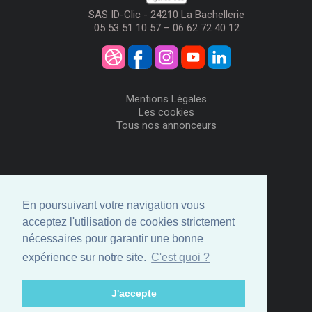
SAS ID-Clic - 24210 La Bachellerie
05 53 51 10 57 – 06 62 72 40 12
Mentions Légales
Les cookies
Tous nos annonceurs
Visiteurs
Me Connecter
En poursuivant votre navigation vous
Créer mon Compte
acceptez l'utilisation de cookies strictement
Annonceurs
nécessaires pour garantir une bonne
Comment ça marche
expérience sur notre site.
C'est quoi ?
Créer ma page
Espace privé
J'accepte
© ID-Clic 2026 -
Propulsé par ID-Clic