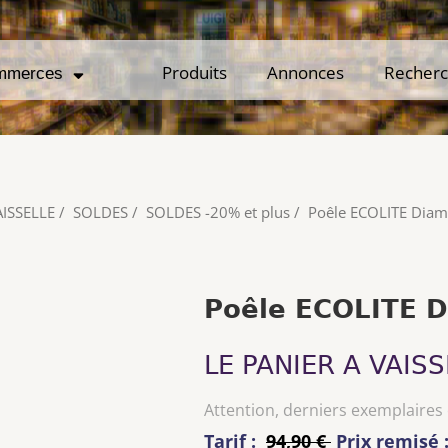
Produits
Produits
Annonces
Annonces
Recher
Recher
mmerces
mmerces
AISSELLE
/
SOLDES
/
SOLDES -20% et plus
/
Poêle ECOLITE Dia
Poêle ECOLITE 
LE PANIER A VAISS
Attention, derniers exemplaires
Tarif :
94,90 €
Prix remisé 