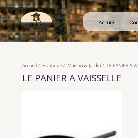
Accueil
Accueil
Co
Co
Accueil
/
Boutique
/
Maison & Jardin
/
LE PANIER A V
LE PANIER A VAISSELLE