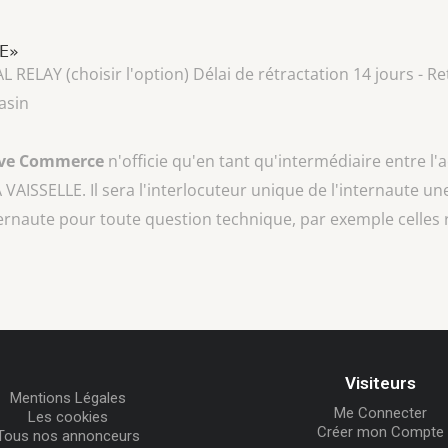
LE»
AY (choisir l'option) Délai de rétractation 14 jours - Ret
asin
ive Commerce
n'officie qu'en tant qu'intermédiaire entre l'
A VAISSELLE
. Il sera l'interlocuteur unique de l'internaute une
ternaute pour toute question technique, par exemple celles 
Visiteurs
Mentions Légales
Me Connecter
Les cookies
Créer mon Compte
Tous nos annonceurs