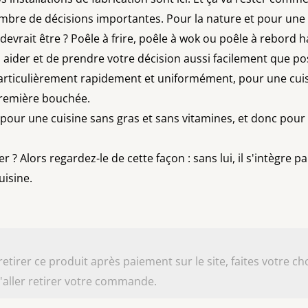
ombre de décisions importantes. Pour la nature et pour une cu
a devrait être ? Poêle à frire, poêle à wok ou poêle à rebord
aider et de prendre votre décision aussi facilement que pos
e particulièrement rapidement et uniformément, pour une c
première bouchée.
pour une cuisine sans gras et sans vitamines, et donc pour 
? Alors regardez-le de cette façon : sans lui, il s'intègre par
uisine.
irer ce produit après paiement sur le site, faites votre cho
aller retirer votre commande.