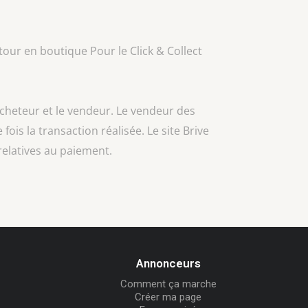
our en boutique Pour le Click & Collect
acheteur et le vendeur. Le vendeur des
 fois la transaction réalisée. Le site Brive
relatives au paiement.
Annonceurs
Comment ça marche
Créer ma page