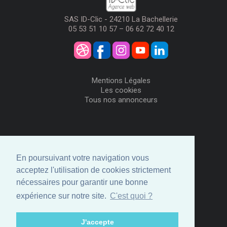
SAS ID-Clic - 24210 La Bachellerie
05 53 51 10 57 – 06 62 72 40 12
Mentions Légales
Les cookies
Tous nos annonceurs
Visiteurs
Me Connecter
En poursuivant votre navigation vous
Créer mon Compte
acceptez l'utilisation de cookies strictement
Annonceurs
nécessaires pour garantir une bonne
Comment ça marche
expérience sur notre site.
C'est quoi ?
Créer ma page
Espace privé
J'accepte