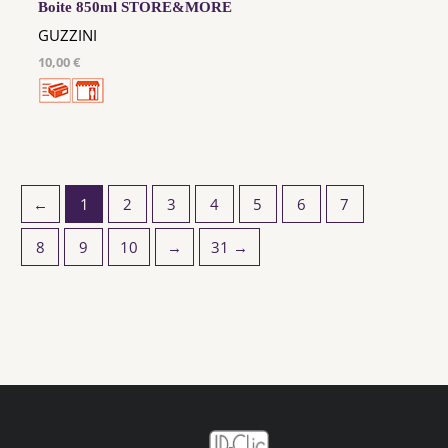
Boite 850ml STORE&MORE
GUZZINI
10,00 €
←
1
2
3
4
5
6
7
8
9
10
→
31 →