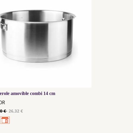
erole amovible combi 14 cm
OR
90 €
26,32 €