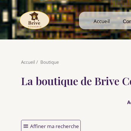
Accueil
Accueil
Co
Co
Accueil
/
Boutique
La boutique de Brive
A
Affiner ma recherche