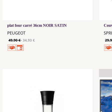
plat four carré 36cm NOIR SATIN
Couv
PEUGEOT
SPR
49,90 €
34,93 €
29,