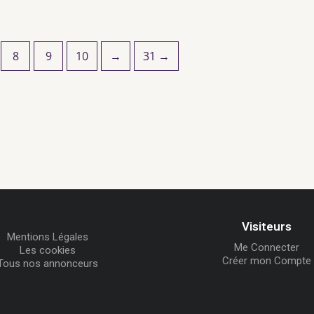
8
9
10
→
31 →
Visiteurs
Mentions Légales
Me Connecter
Les cookies
Créer mon Compte
Tous nos annonceurs