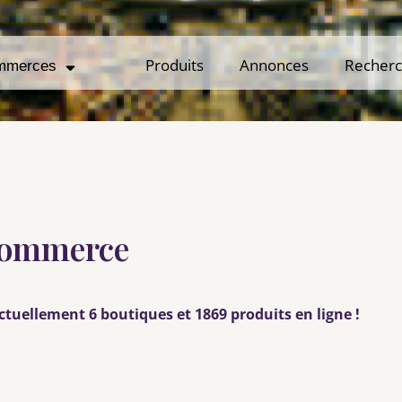
Produits
Produits
Annonces
Annonces
Recher
Recher
mmerces
mmerces
 Commerce
ctuellement 6 boutiques et 1869 produits en ligne !