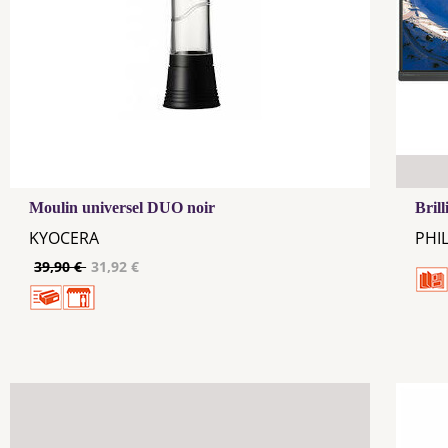
Moulin universel DUO noir
Bril
KYOCERA
PHIL
39,90 €
31,92 €