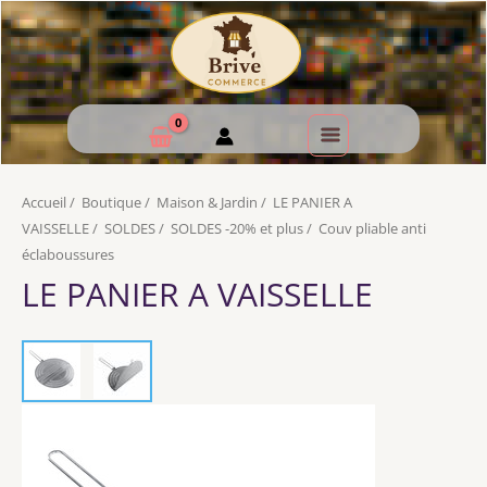
Accueil
/
Boutique
/
Maison & Jardin
/
LE PANIER A
VAISSELLE
/
SOLDES
/
SOLDES -20% et plus
/
Couv pliable anti
éclaboussures
LE PANIER A VAISSELLE