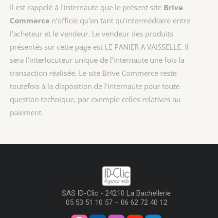
Il est rappelé à l'internaute que le présent site
Brive
Commerce
n'officie qu'en tant qu'intermédiaire entre
l'acheteur et le vendeur. Le vendeur des produits
présentés sur cette page est
LE PANIER A VAISSELLE
. Il
sera l'interlocuteur unique de l'internaute une fois la
transaction réalisée. Le site Brive Commerce reste
toutefois à la disposition de l'internaute pour toute
question technique, par exemple celles relatives au
paiement.
SAS ID-Clic - 24210 La Bachellerie
05 53 51 10 57 – 06 62 72 40 12