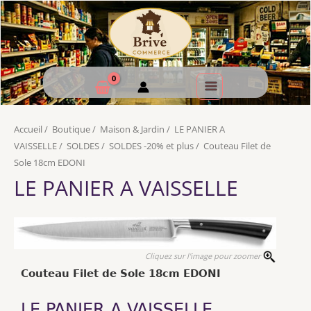
Accueil
/
Boutique
/
Maison & Jardin
/
LE PANIER A
VAISSELLE
/
SOLDES
/
SOLDES -20% et plus
/
Couteau Filet de
Sole 18cm EDONI
LE PANIER A VAISSELLE
Cliquez sur l'image pour zoomer
Couteau Filet de Sole 18cm EDONI
LE PANIER A VAISSELLE