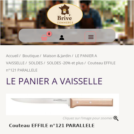
Accueil
/
Boutique
/
Maison & Jardin
/
LE PANIER A
VAISSELLE
/
SOLDES
/
SOLDES -20% et plus
/
Couteau EFFILE
n°121 PARALLELE
LE PANIER A VAISSELLE
Cliquez sur l'image pour zoomer
Couteau EFFILE n°121 PARALLELE