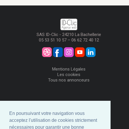
SAS ID-Clic - 24210 La Bachellerie
05 53 51 10 57 – 06 62 72 40 12
Mentions Légales
Les cookies
Tous nos annonceurs
Visiteurs
Me Connecter
En poursuivant votre navigation vous
Créer mon Compte
acceptez l'utilisation de cookies strictement
Annonceurs
nécessaires pour garantir une bonne