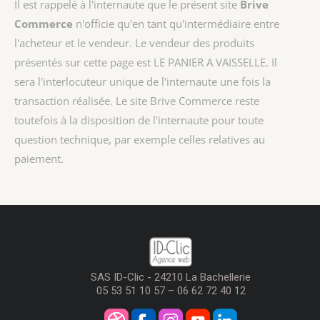
Il est rappelé à l'internaute que le présent site
Brive
Commerce
n'officie qu'en tant qu'intermédiaire entre
l'acheteur et le vendeur. Le vendeur des produits
présentés sur cette page est
LE PANIER A VAISSELLE
. Il
sera l'interlocuteur unique de l'internaute une fois la
transaction réalisée. Le site Brive Commerce reste
toutefois à la disposition de l'internaute pour toute
question technique, par exemple celles relatives au
paiement.
SAS ID-Clic - 24210 La Bachellerie
05 53 51 10 57 – 06 62 72 40 12