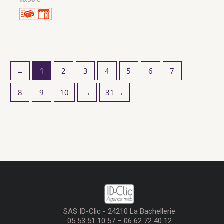
←
1
2
3
4
5
6
7
8
9
10
→
31 →
SAS ID-Clic - 24210 La Bachellerie
05 53 51 10 57 – 06 62 72 40 12