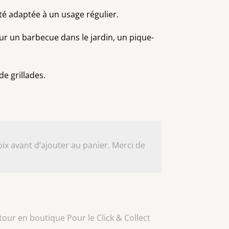
té adaptée à un usage régulier.
our un barbecue dans le jardin, un pique-
e grillades.
ix avant d’ajouter au panier. Merci de
our en boutique Pour le Click & Collect