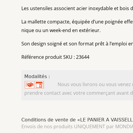
Les ustensiles associent acier inoxydable et bois
La mallette compacte, équipée d’une poignée effet 
nique ou un week-end en extérieur.
Son design soigné et son format prêt à l’emploi e
Référence produit SKU : 23644
Modalités :
Nous vous livrons ou vous venez ret
prendre contact avec votre commerçant avant d'
Conditions de vente de «LE PANIER A VAISSEL
Envois de nos produits UNIQUEMENT par MONDIAL REL