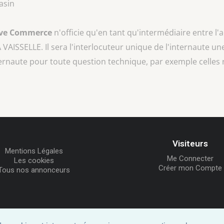
asin
ive Commerce
n'officie qu'en tant qu'intermédiaire entre l'
A VAISSELLE
. Il sera l'interlocuteur unique de l'internaute une
ternaute pour toute question technique, par exemple celles 
Visiteurs
Mentions Légales
Me Connecter
Les cookies
Créer mon Compte
Tous nos annonceurs
© ID-Clic 2026 -
Propulsé par ID-Clic