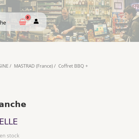
che
che
SINE
/
MASTRAD (France)
/
Coffret BBQ +
lanche
ELLE
 en stock