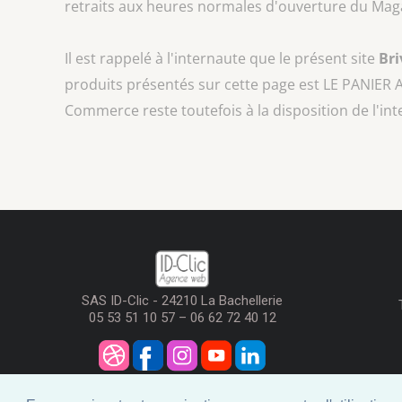
retraits aux heures normales d'ouverture du Mag
Il est rappelé à l'internaute que le présent site
Br
produits présentés sur cette page est
LE PANIER 
Commerce reste toutefois à la disposition de l'in
SAS ID-Clic - 24210 La Bachellerie
05 53 51 10 57 – 06 62 72 40 12