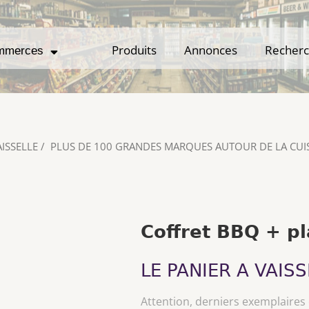
Produits
Produits
Annonces
Annonces
Recher
Recher
mmerces
mmerces
AISSELLE
/
PLUS DE 100 GRANDES MARQUES AUTOUR DE LA CUI
Coffret BBQ + p
LE PANIER A VAISS
Attention, derniers exemplaires