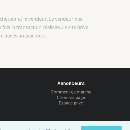
acheteur et le vendeur. Le vendeur des
 fois la transaction réalisée. Le site Brive
relatives au paiement.
Annonceurs
Comment ça marche
Créer ma page
Espace privé