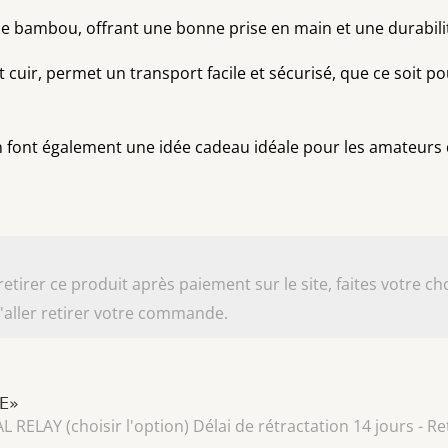
 de bambou, offrant une bonne prise en main et une durabili
cuir, permet un transport facile et sécurisé, que ce soit p
n font également une idée cadeau idéale pour les amateurs d
irer ce produit après paiement sur le site, faites votre cho
aller retirer votre commande.
LE»
AY (choisir l'option) Délai de rétractation 14 jours - Ret