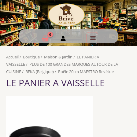
Accueil
/
Boutique
/
Maison & Jardin
/
LE PANIER A
VAISSELLE
/
PLUS DE 100 GRANDES MARQUES AUTOUR DE LA
CUISINE
/
BEKA (Belgique)
/
Poêle 20cm MAESTRO Revêtue
LE PANIER A VAISSELLE