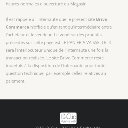
heures normales d'ouverture du Magasin
Il est rappelé à l'internaute que le présent site
Brive
Commerce
n'officie qu'en tant qu'intermédiaire entre
l'acheteur et le vendeur. Le vendeur des produits
présentés sur cette page est
LE PANIER A VAISSELLE
. Il
sera l'interlocuteur unique de l'internaute une fois la
transaction réalisée. Le site Brive Commerce reste
toutefois à la disposition de l'internaute pour toute
question technique, par exemple celles relatives au
paiement.