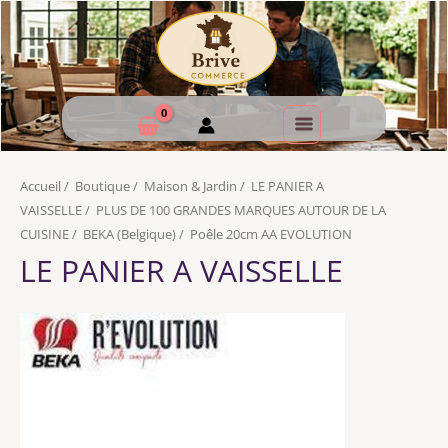
Accueil
/
Boutique
/
Maison & Jardin
/
LE PANIER A
VAISSELLE
/
PLUS DE 100 GRANDES MARQUES AUTOUR DE LA
CUISINE
/
BEKA (Belgique)
/
Poêle 20cm AA EVOLUTION
LE PANIER A VAISSELLE