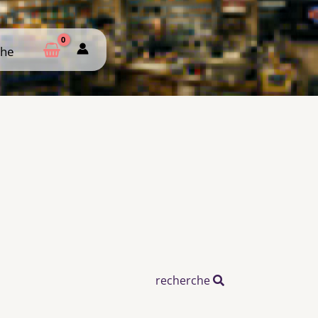
che
che
recherche