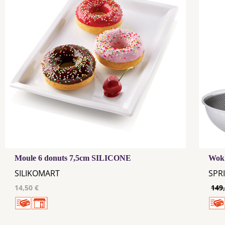
Moule 6 donuts 7,5cm SILICONE
Wok 
SILIKOMART
SPR
14,50 €
149