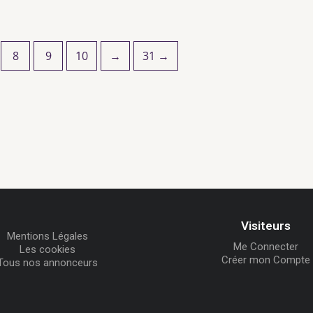
8
9
10
→
31 →
Visiteurs
Mentions Légales
Me Connecter
Les cookies
Créer mon Compte
Tous nos annonceurs