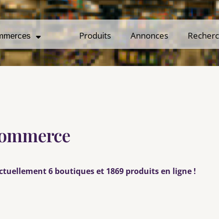
Produits
Produits
Annonces
Annonces
Recher
Recher
mmerces
mmerces
 Commerce
ctuellement 6 boutiques et 1869 produits en ligne !