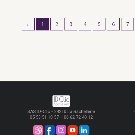
←
1
2
3
4
5
6
7
SAS ID-Clic - 24210 La Bachellerie
05 53 51 10 57 – 06 62 72 40 12