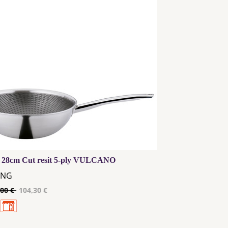
28cm Cut resit 5-ply VULCANO
ING
,00 €
104,30 €