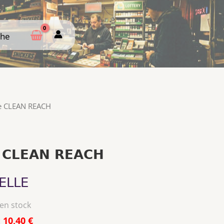
che
che
le CLEAN REACH
e CLEAN REACH
ELLE
 en stock
:
10,40 €