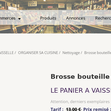
Produits
Produits
Annonces
Annonces
Recher
Recher
mmerces
mmerces
AISSELLE
/
ORGANISER SA CUISINE
/
Nettoyage
/
Brosse bouteil
Brosse bouteill
LE PANIER A VAISS
Attention, derniers exemplaires
Tarif :
13,00 €
Prix remisé 