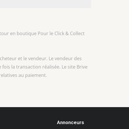
our en boutique Pour le Click & Collect
acheteur et le vendeur. Le vendeur des
 fois la transaction réalisée. Le site Brive
relatives au paiement.
Annonceurs