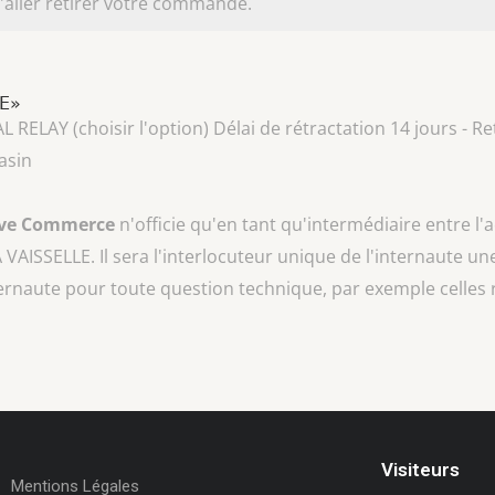
aller retirer votre commande.
LE»
AY (choisir l'option) Délai de rétractation 14 jours - Ret
asin
ive Commerce
n'officie qu'en tant qu'intermédiaire entre l'
A VAISSELLE
. Il sera l'interlocuteur unique de l'internaute une
ternaute pour toute question technique, par exemple celles 
Visiteurs
Mentions Légales