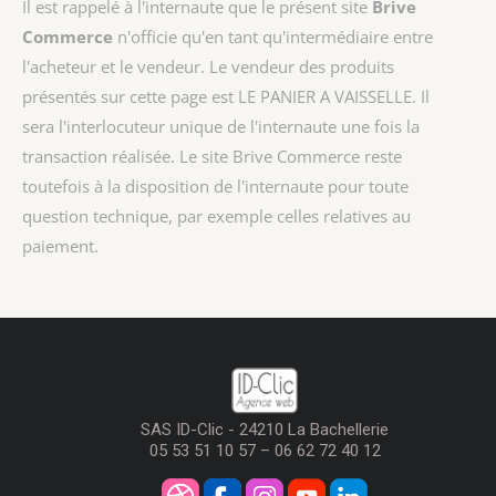
Il est rappelé à l'internaute que le présent site
Brive
Commerce
n'officie qu'en tant qu'intermédiaire entre
l'acheteur et le vendeur. Le vendeur des produits
présentés sur cette page est
LE PANIER A VAISSELLE
. Il
sera l'interlocuteur unique de l'internaute une fois la
transaction réalisée. Le site Brive Commerce reste
toutefois à la disposition de l'internaute pour toute
question technique, par exemple celles relatives au
paiement.
SAS ID-Clic - 24210 La Bachellerie
05 53 51 10 57 – 06 62 72 40 12