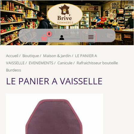
Accueil
/
Boutique
/
Maison & Jardin
/
LE PANIER A
VAISSELLE
/
EVENEMENTS
/
Canicule
/
Rafraichisseur bouteille
Burdeos
LE PANIER A VAISSELLE