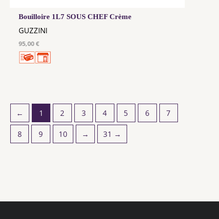
Bouilloire 1L7 SOUS CHEF Crème
GUZZINI
95,00 €
←
1
2
3
4
5
6
7
8
9
10
→
31 →