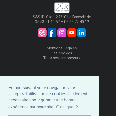
SAS ID-Clic - 24210 La Bachellerie
05 53 51 10 57 – 06 62 72 40 12
Mentions Légales
Les cookies
Tous nos annonceurs
Visiteurs
Me Connecter
En poursuivant votre navigation vous
Créer mon Compte
acceptez l'utilisation de cookies strictement
Annonceurs
nécessaires pour garantir une bonne
Comment ça marche
expérience sur notre site.
C'est quoi ?
Créer ma page