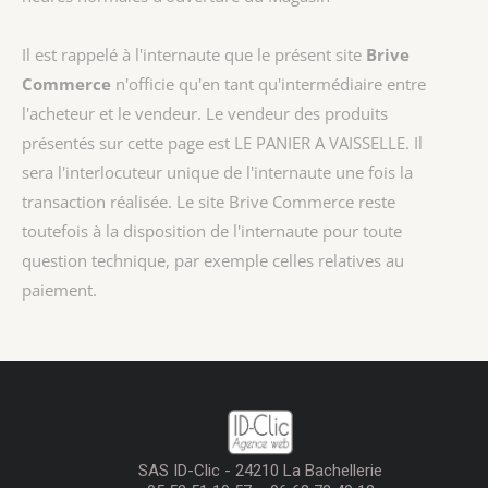
Il est rappelé à l'internaute que le présent site
Brive
Commerce
n'officie qu'en tant qu'intermédiaire entre
l'acheteur et le vendeur. Le vendeur des produits
présentés sur cette page est
LE PANIER A VAISSELLE
. Il
sera l'interlocuteur unique de l'internaute une fois la
transaction réalisée. Le site Brive Commerce reste
toutefois à la disposition de l'internaute pour toute
question technique, par exemple celles relatives au
paiement.
SAS ID-Clic - 24210 La Bachellerie