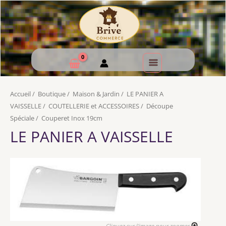
Accueil
/
Boutique
/
Maison & Jardin
/
LE PANIER A
VAISSELLE
/
COUTELLERIE et ACCESSOIRES
/
Découpe
Spéciale
/
Couperet Inox 19cm
LE PANIER A VAISSELLE
Cliquez sur l'image pour zoomer