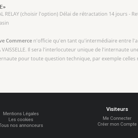
LE»
AY (choisir l'option) Délai de rétractation 14 jours - Ret
asin
ive Commerce
n'officie qu'en tant qu'intermédiaire entre l'
A VAISSELLE
. Il sera l'interlocuteur unique de l'internaute une
ternaute pour toute question technique, par exemple celles 
Visiteurs
Mentions Légales
Me Connecter
Les cookies
Créer mon Compte
Tous nos annonceurs