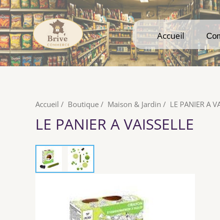
Accueil
Accueil
Co
Co
Accueil
/
Boutique
/
Maison & Jardin
/
LE PANIER A V
LE PANIER A VAISSELLE