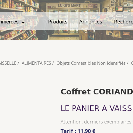
Produits
Produits
Annonces
Annonces
Recher
Recher
mmerces
mmerces
AISSELLE
/
ALIMENTAIRES
/
Objets Comestibles Non Identifiés
/
Coffret CORIAN
LE PANIER A VAISS
Attention, derniers exemplaires
Tarif : 11,90 €