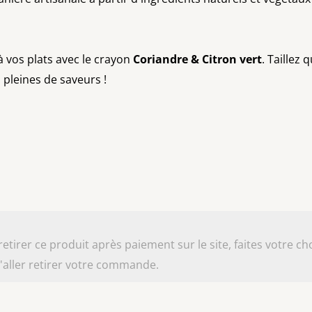
à vos plats avec le crayon
Coriandre & Citron vert
. Taillez
 pleines de saveurs !
irer ce produit après paiement sur le site, faites votre cho
aller retirer votre commande.