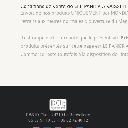
Conditions de vente de «LE PANIER A VAISSEL
Envois de nos produits UNIQUEMENT par MONDIAL REL
retraits aux heures normales d'ouverture du Mag
Il est rappelé à l'internaute que le présent site
Br
produits présentés sur cette page est
LE PANIER 
Commerce reste toutefois à la disposition de l'in
SAS ID-Clic - 24210 La Bachellerie
05 53 51 10 57 – 06 62 72 40 12