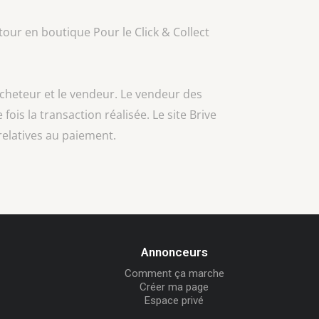
our en boutique Pour le Click & Collect
acheteur et le vendeur. Le vendeur des
 fois la transaction réalisée. Le site Brive
relatives au paiement.
Annonceurs
Comment ça marche
Créer ma page
Espace privé