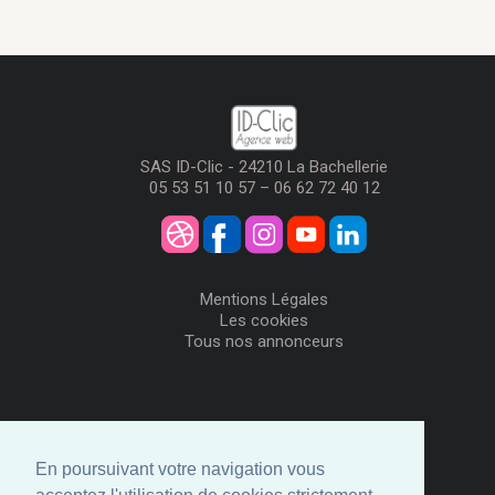
SAS ID-Clic - 24210 La Bachellerie
05 53 51 10 57 – 06 62 72 40 12
Mentions Légales
Les cookies
Tous nos annonceurs
Visiteurs
Me Connecter
En poursuivant votre navigation vous
Créer mon Compte