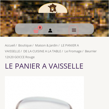
Accueil
/
Boutique
/
Maison & Jardin
/
LE PANIER A
VAISSELLE
/
DE LA CUISINE A LA TABLE
/
Le Fromage
/
Beurrier
12X20 GOCCE Rouge
LE PANIER A VAISSELLE