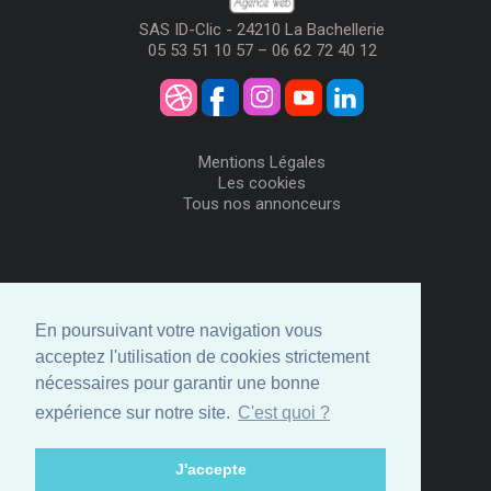
SAS ID-Clic - 24210 La Bachellerie
05 53 51 10 57 – 06 62 72 40 12
Mentions Légales
Les cookies
Tous nos annonceurs
Visiteurs
Me Connecter
En poursuivant votre navigation vous
Créer mon Compte
acceptez l'utilisation de cookies strictement
Annonceurs
nécessaires pour garantir une bonne
Comment ça marche
expérience sur notre site.
C'est quoi ?
Créer ma page
Espace privé
J'accepte
© ID-Clic 2026 -
Propulsé par ID-Clic