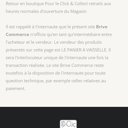
Retour en boutique Pour le Click & Collect retraits aux
heures normales d'ouverture du Magasin
Il est rappelé à l'internaute que le présent site
Brive
Commerce
n'officie qu'en tant qu'intermédiaire entre
l'acheteur et le vendeur. Le vendeur des produits
présentés sur cette page est
LE PANIER A VAISSELLE
. Il
sera l'interlocuteur unique de l'internaute une fois la
transaction réalisée. Le site Brive Commerce reste
toutefois à la disposition de l'internaute pour toute
question technique, par exemple celles relatives au
paiement.