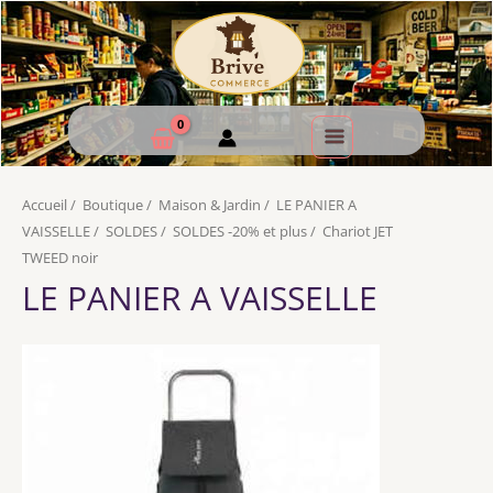
Accueil
/
Boutique
/
Maison & Jardin
/
LE PANIER A
VAISSELLE
/
SOLDES
/
SOLDES -20% et plus
/
Chariot JET
TWEED noir
LE PANIER A VAISSELLE