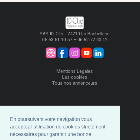
SAS ID-Clic - 24210 La Bachellerie
05 53 51 10 57 – 06 62 72 40 12
Mentions Légales
Les cookies
Tous nos annonceurs
Visiteurs
Me Connecter
En poursuivant votre navigation vous
Créer mon Compte
acceptez l'utilisation de cookies strictement
Annonceurs
nécessaires pour garantir une bonne