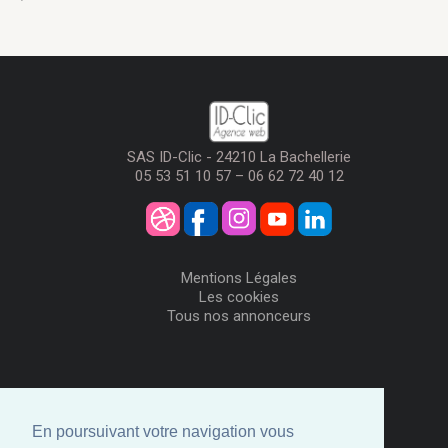
SAS ID-Clic - 24210 La Bachellerie
05 53 51 10 57 – 06 62 72 40 12
Mentions Légales
Les cookies
Tous nos annonceurs
Visiteurs
Me Connecter
En poursuivant votre navigation vous
Créer mon Compte