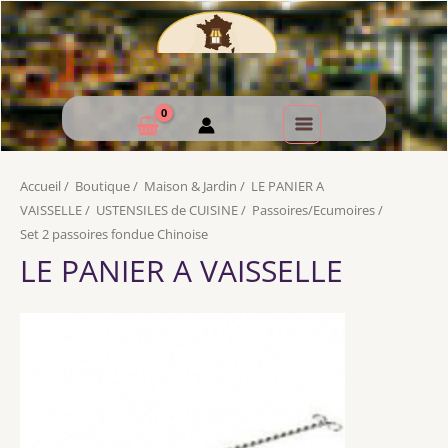
Accueil
/
Boutique
/
Maison & Jardin
/
LE PANIER A
VAISSELLE
/
USTENSILES de CUISINE
/
Passoires/Ecumoires
/
Set 2 passoires fondue Chinoise
LE PANIER A VAISSELLE