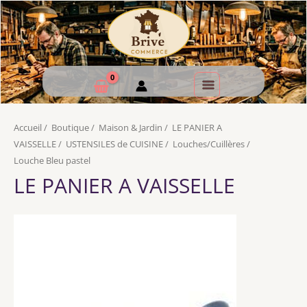
Accueil
/
Boutique
/
Maison & Jardin
/
LE PANIER A
VAISSELLE
/
USTENSILES de CUISINE
/
Louches/Cuillères
/
Louche Bleu pastel
LE PANIER A VAISSELLE