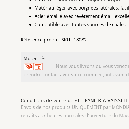
Matériau léger avec poignées latérales: fa
Acier émaillé avec revêtement émail: excell
Compatible avec toutes sources de chaleur 
Référence produit SKU : 18082
Modalités :
Nous vous livrons ou vous venez ret
prendre contact avec votre commerçant avant d'
Conditions de vente de «LE PANIER A VAISSEL
Envois de nos produits UNIQUEMENT par MONDIAL REL
retraits aux heures normales d'ouverture du Mag