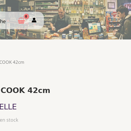
che
che
Y'COOK 42cm
'COOK 42cm
ELLE
 en stock