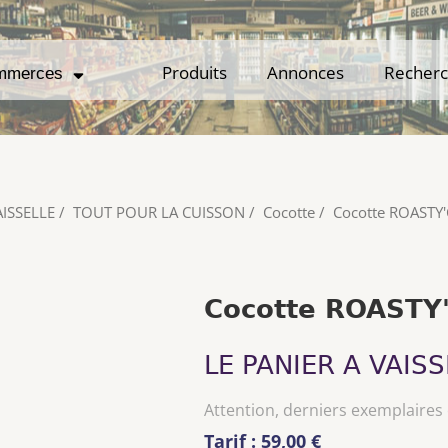
Produits
Produits
Annonces
Annonces
Recher
Recher
mmerces
mmerces
AISSELLE
/
TOUT POUR LA CUISSON
/
Cocotte
/
Cocotte ROAST
Cocotte ROASTY
LE PANIER A VAISS
Attention, derniers exemplaires
Tarif : 59,00 €