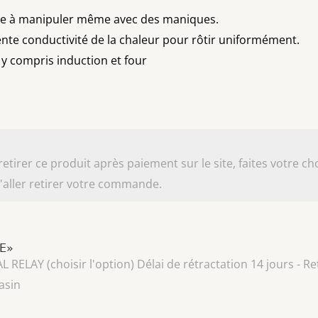
cile à manipuler même avec des maniques.
ente conductivité de la chaleur pour rôtir uniformément.
y compris induction et four
irer ce produit après paiement sur le site, faites votre cho
aller retirer votre commande.
LE»
AY (choisir l'option) Délai de rétractation 14 jours - Ret
asin