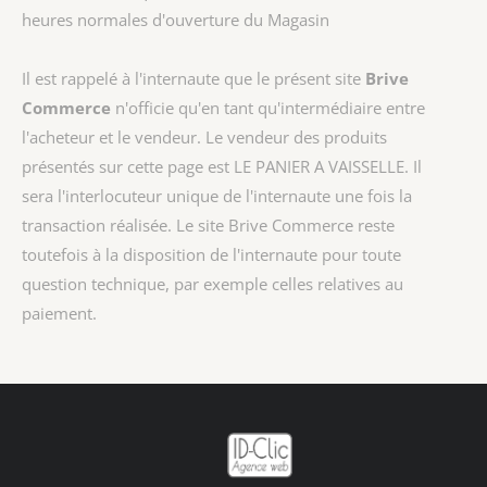
heures normales d'ouverture du Magasin
Il est rappelé à l'internaute que le présent site
Brive
Commerce
n'officie qu'en tant qu'intermédiaire entre
l'acheteur et le vendeur. Le vendeur des produits
présentés sur cette page est
LE PANIER A VAISSELLE
. Il
sera l'interlocuteur unique de l'internaute une fois la
transaction réalisée. Le site Brive Commerce reste
toutefois à la disposition de l'internaute pour toute
question technique, par exemple celles relatives au
paiement.