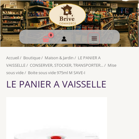
Accueil
/
Boutique
/
Maison & Jardin
/
LE PANIER A
VAISSELLE
/
CONSERVER, STOCKER, TRANSPORTER...
/
Mise
sous vide
/
Boite sous vide 975ml M SAVE-I
LE PANIER A VAISSELLE