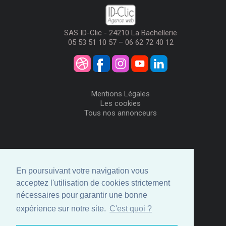
SAS ID-Clic - 24210 La Bachellerie
05 53 51 10 57 – 06 62 72 40 12
Mentions Légales
Les cookies
Tous nos annonceurs
Visiteurs
Me Connecter
En poursuivant votre navigation vous
Créer mon Compte
acceptez l'utilisation de cookies strictement
Annonceurs
nécessaires pour garantir une bonne
Comment ça marche
expérience sur notre site.
C'est quoi ?
Créer ma page