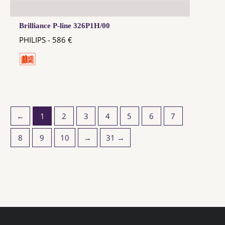
Brilliance P-line 326P1H/00
PHILIPS - 586 €
←
1
2
3
4
5
6
7
8
9
10
→
31 →