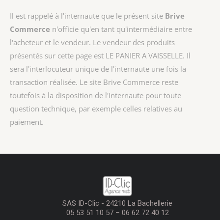
Il est rappelé à l'internaute que le présent site
Brive
Commerce
n'officie qu'en tant qu'intermédiaire entre
l'acheteur et le vendeur. Le vendeur des produits
présentés sur cette page est
LE PANIER A VAISSELLE
. Il
sera l'interlocuteur unique de l'internaute une fois la
transaction réalisée. Le site Brive Commerce reste
toutefois à la disposition de l'internaute pour toute
question technique, par exemple celles relatives au
paiement.
SAS ID-Clic - 24210 La Bachellerie
05 53 51 10 57 – 06 62 72 40 12