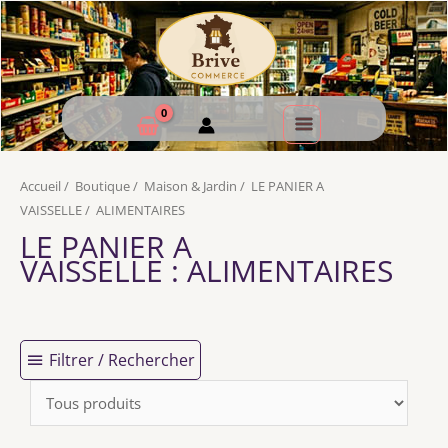
Accueil
/
Boutique
/
Maison & Jardin
/
LE PANIER A
VAISSELLE
/
ALIMENTAIRES
LE PANIER A
VAISSELLE
: ALIMENTAIRES
Filtrer / Rechercher