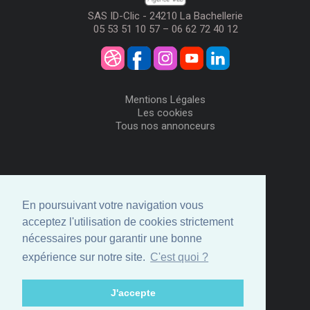
SAS ID-Clic - 24210 La Bachellerie
05 53 51 10 57 – 06 62 72 40 12
Mentions Légales
Les cookies
Tous nos annonceurs
Visiteurs
Me Connecter
En poursuivant votre navigation vous
Créer mon Compte
acceptez l'utilisation de cookies strictement
Annonceurs
nécessaires pour garantir une bonne
Comment ça marche
expérience sur notre site.
C'est quoi ?
Créer ma page
Espace privé
J'accepte
© ID-Clic 2026 -
Propulsé par ID-Clic