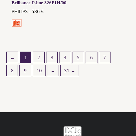
Brilliance P-line 326P1H/00
PHILIPS - 586 €
←
1
2
3
4
5
6
7
8
9
10
→
31 →