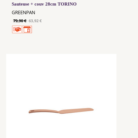
Sauteuse + couv 28cm TORINO
GREENPAN
79,90 €
63,92 €