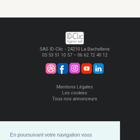
SAS ID-Clic - 24210 La Bachellerie
05 53 51 10 57 – 06 62 72 40 12
Mentions Légales
Les cookies
Tous nos annonceurs
Visiteurs
Me Connecter
En poursuivant votre navigation vous
Créer mon Compte