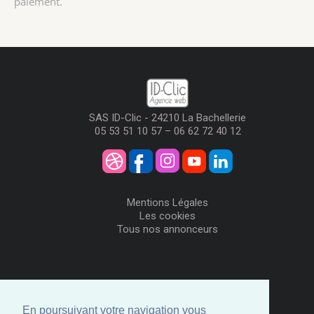
paiement.
SAS ID-Clic - 24210 La Bachellerie
05 53 51 10 57 – 06 62 72 40 12
Mentions Légales
Les cookies
Tous nos annonceurs
Visiteurs
Me Connecter
En poursuivant votre navigation vous