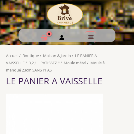
Accueil
/
Boutique
/
Maison & Jardin
/
LE PANIER A
VAISSELLE
/
3,2,1... PÄTISSEZ !!
/
Moule métal
/
Moule à
manqué 23cm SANS PFAS
LE PANIER A VAISSELLE