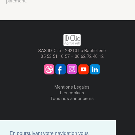
paiement.
SAS ID-Clic - 24210 La Bachellerie
05 53 51 10 57 – 06 62 72 40 12
Mentions Légales
Les cookies
Tous nos annonceurs
Visiteurs
Me Connecter
En poursuivant votre navigation vous