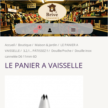
Accueil
/
Boutique
/
Maison & Jardin
/
LE PANIER A
VAISSELLE
/
3,2,1... PÄTISSEZ !!
/
Douille/Poche
/
Douille inox
cannelée D6 11mm 6D
LE PANIER A VAISSELLE