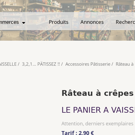
Produits
Produits
Annonces
Annonces
Recher
Recher
mmerces
mmerces
AISSELLE
/
3,2,1... PÄTISSEZ !!
/
Accessoires Pâtisserie
/
Râteau à 
Râteau à crêpes
LE PANIER A VAISS
Attention, derniers exemplaires
Tarif : 2,90 €