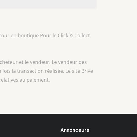
our en boutique Pour le Click & Collect
acheteur et le vendeur. Le vendeur des
 fois la transaction réalisée. Le site Brive
relatives au paiement.
Annonceurs