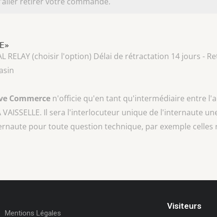
aller retirer votre commande.
LE»
AY (choisir l'option) Délai de rétractation 14 jours - Ret
asin
ive Commerce
n'officie qu'en tant qu'intermédiaire entre l'
A VAISSELLE
. Il sera l'interlocuteur unique de l'internaute une
ternaute pour toute question technique, par exemple celles 
Visiteurs
Mentions Légales