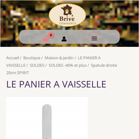
Accueil
/
Boutique
/
Maison & Jardin
/
LE PANIER A
VAISSELLE
/
SOLDES
/
SOLDES -40% et plus
/
Spatule droite
20cm SPIRIT
LE PANIER A VAISSELLE