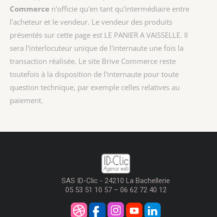
Commerce
n'officie qu'en tant qu'intermédiaire entre
l'acheteur et le vendeur. Le vendeur des produits
présentés sur cette page est
LE PANIER A VAISSELLE
. Il
sera l'interlocuteur unique de l'internaute une fois la
transaction réalisée. Le site Brive Commerce reste
toutefois à la disposition de l'internaute pour toute
question technique, par exemple celles relatives au
paiement.
SAS ID-Clic - 24210 La Bachellerie
05 53 51 10 57 – 06 62 72 40 12