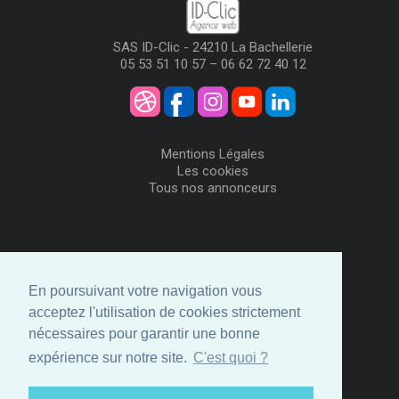
SAS ID-Clic - 24210 La Bachellerie
05 53 51 10 57 – 06 62 72 40 12
Mentions Légales
Les cookies
Tous nos annonceurs
Visiteurs
Me Connecter
En poursuivant votre navigation vous
Créer mon Compte
acceptez l'utilisation de cookies strictement
Annonceurs
nécessaires pour garantir une bonne
Comment ça marche
expérience sur notre site.
C'est quoi ?
Créer ma page
Espace privé