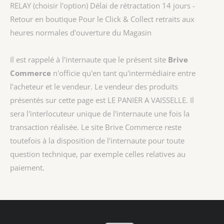
RELAY (choisir l'option) Délai de rétractation 14 jours -
Retour en boutique Pour le Click & Collect retraits aux
heures normales d'ouverture du Magasin
Il est rappelé à l'internaute que le présent site
Brive
Commerce
n'officie qu'en tant qu'intermédiaire entre
l'acheteur et le vendeur. Le vendeur des produits
présentés sur cette page est
LE PANIER A VAISSELLE
. Il
sera l'interlocuteur unique de l'internaute une fois la
transaction réalisée. Le site Brive Commerce reste
toutefois à la disposition de l'internaute pour toute
question technique, par exemple celles relatives au
paiement.