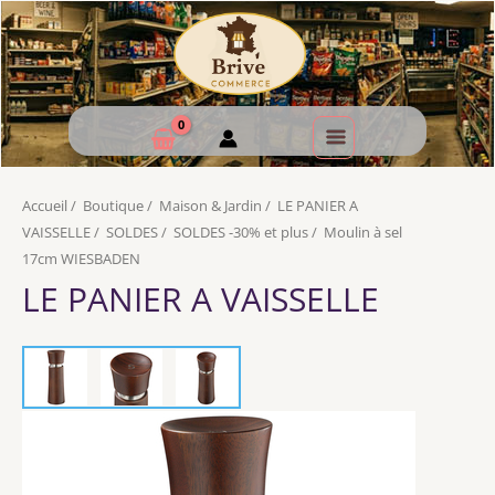
Accueil
/
Boutique
/
Maison & Jardin
/
LE PANIER A
VAISSELLE
/
SOLDES
/
SOLDES -30% et plus
/
Moulin à sel
17cm WIESBADEN
LE PANIER A VAISSELLE