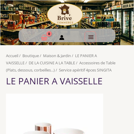
Accueil
/
Boutique
/
Maison & Jardin
/
LE PANIER A
VAISSELLE
/
DE LA CUISINE A LA TABLE
/
Accessoires de Table
(Plats, dessous, corbeilles...)
/
Service apéritif 4pces SINGITA
LE PANIER A VAISSELLE