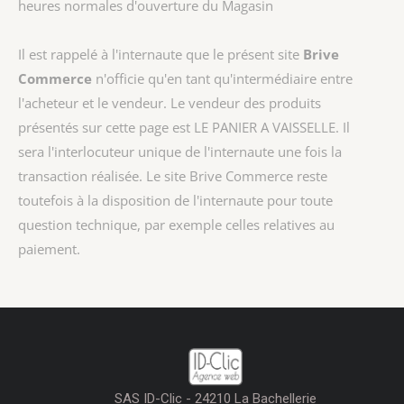
heures normales d'ouverture du Magasin
Il est rappelé à l'internaute que le présent site
Brive
Commerce
n'officie qu'en tant qu'intermédiaire entre
l'acheteur et le vendeur. Le vendeur des produits
présentés sur cette page est
LE PANIER A VAISSELLE
. Il
sera l'interlocuteur unique de l'internaute une fois la
transaction réalisée. Le site Brive Commerce reste
toutefois à la disposition de l'internaute pour toute
question technique, par exemple celles relatives au
paiement.
SAS ID-Clic - 24210 La Bachellerie